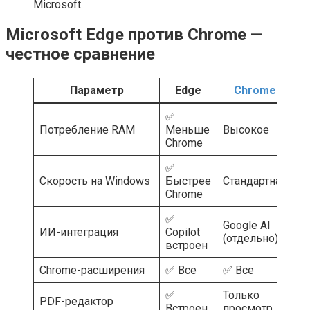
Microsoft
Microsoft Edge против Chrome —
честное сравнение
Параметр
Edge
Chrome
✅
Потребление RAM
Меньше
Высокое
Н
Chrome
✅
Скорость на Windows
Быстрее
Стандартная
Б
Chrome
✅
Google AI
ИИ-интеграция
Copilot
Le
(отдельно)
встроен
Chrome-расширения
✅ Все
✅ Все
✅
✅
Только
Т
PDF-редактор
Встроен
просмотр
п