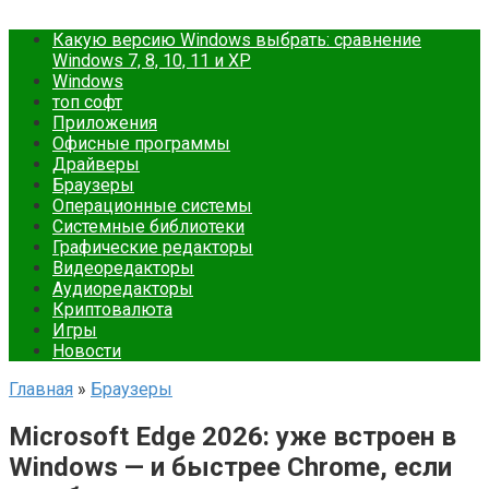
Какую версию Windows выбрать: сравнение
Windows 7, 8, 10, 11 и XP
Windows
топ софт
Приложения
Офисные программы
Драйверы
Браузеры
Операционные системы
Cистемные библиотеки
Графические редакторы
Видеоредакторы
Аудиоредакторы
Криптовалюта
Игры
Новости
Главная
»
Браузеры
Microsoft Edge 2026: уже встроен в
Windows — и быстрее Chrome, если