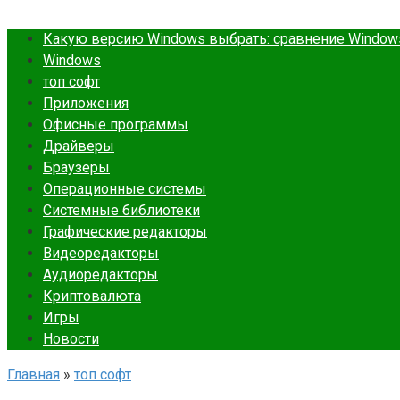
Какую версию Windows выбрать: сравнение Windows 7
Windows
топ софт
Приложения
Офисные программы
Драйверы
Браузеры
Операционные системы
Cистемные библиотеки
Графические редакторы
Видеоредакторы
Аудиоредакторы
Криптовалюта
Игры
Новости
Главная
»
топ софт