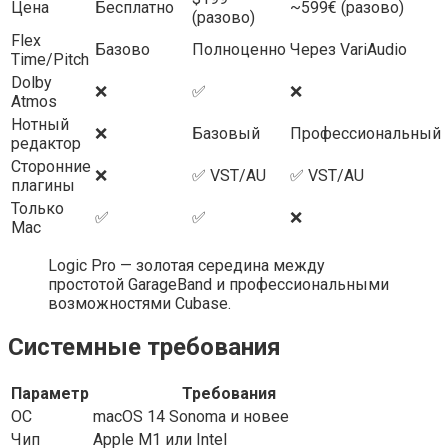
Цена
Бесплатно
~599€ (разово)
(разово)
Flex
Базово
Полноценно
Через VariAudio
Time/Pitch
Dolby
❌
✅
❌
Atmos
Нотный
❌
Базовый
Профессиональный
редактор
Сторонние
❌
✅ VST/AU
✅ VST/AU
плагины
Только
✅
✅
❌
Mac
Logic Pro — золотая середина между
простотой GarageBand и профессиональными
возможностями Cubase.
Системные требования
Параметр
Требования
ОС
macOS 14 Sonoma и новее
Чип
Apple M1 или Intel