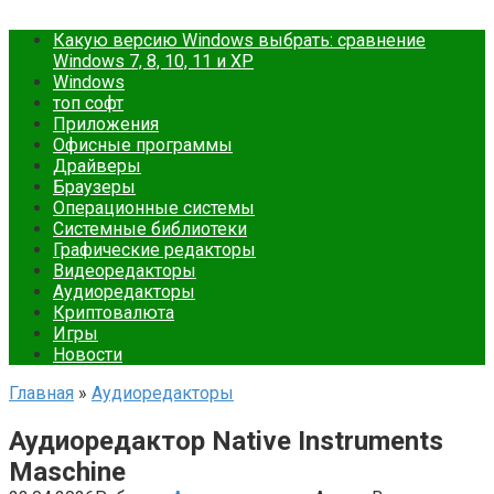
Какую версию Windows выбрать: сравнение
Windows 7, 8, 10, 11 и XP
Windows
топ софт
Приложения
Офисные программы
Драйверы
Браузеры
Операционные системы
Cистемные библиотеки
Графические редакторы
Видеоредакторы
Аудиоредакторы
Криптовалюта
Игры
Новости
Главная
»
Аудиоредакторы
Аудиоредактор Native Instruments
Maschine