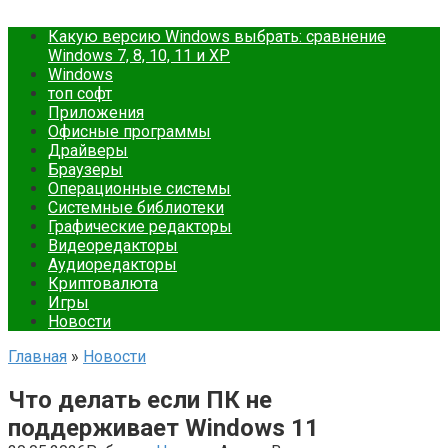
Какую версию Windows выбрать: сравнение
Windows 7, 8, 10, 11 и XP
Windows
топ софт
Приложения
Офисные программы
Драйверы
Браузеры
Операционные системы
Cистемные библиотеки
Графические редакторы
Видеоредакторы
Аудиоредакторы
Криптовалюта
Игры
Новости
Главная
»
Новости
Что делать если ПК не
поддерживает Windows 11