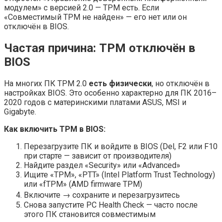
модулем» с версией 2.0 — TPM есть. Если
«Совместимый TPM не найден» — его нет или он
отключён в BIOS.
Частая причина: TPM отключён в
BIOS
На многих ПК TPM 2.0
есть физически
, но отключён в
настройках BIOS. Это особенно характерно для ПК 2016–
2020 годов с материнскими платами ASUS, MSI и
Gigabyte.
Как включить TPM в BIOS:
Перезагрузите ПК и войдите в BIOS (Del, F2 или F10
при старте — зависит от производителя)
Найдите раздел «Security» или «Advanced»
Ищите «TPM», «PTT» (Intel Platform Trust Technology)
или «fTPM» (AMD firmware TPM)
Включите → сохраните и перезагрузитесь
Снова запустите PC Health Check — часто после
этого ПК становится совместимым