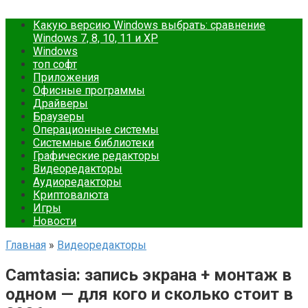
Какую версию Windows выбрать: сравнение
Windows 7, 8, 10, 11 и XP
Windows
топ софт
Приложения
Офисные программы
Драйверы
Браузеры
Операционные системы
Cистемные библиотеки
Графические редакторы
Видеоредакторы
Аудиоредакторы
Криптовалюта
Игры
Новости
Главная
»
Видеоредакторы
Camtasia: запись экрана + монтаж в
одном — для кого и сколько стоит в