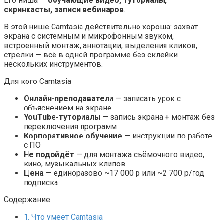
Его ниша —
обучающие видео, туториалы,
скринкасты, записи вебинаров
.
В этой нише Camtasia действительно хороша: захват
экрана с системным и микрофонным звуком,
встроенный монтаж, аннотации, выделения кликов,
стрелки — всё в одной программе без склейки
нескольких инструментов.
Для кого Camtasia
Онлайн-преподаватели
— записать урок с
объяснением на экране
YouTube-туториалы
— запись экрана + монтаж без
переключения программ
Корпоративное обучение
— инструкции по работе
с ПО
Не подойдёт
— для монтажа съёмочного видео,
кино, музыкальных клипов
Цена
— единоразово ~17 000 р или ~2 700 р/год
подписка
Содержание
1.
Что умеет Camtasia