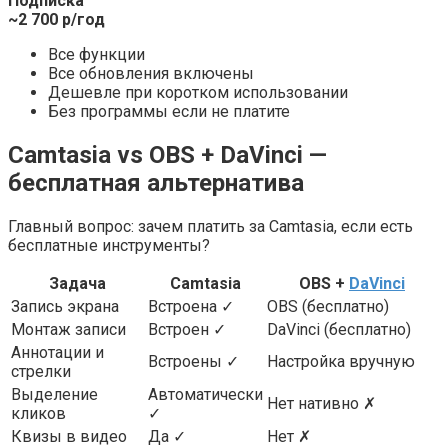
Подписка
~2 700 р/год
Все функции
Все обновления включены
Дешевле при коротком использовании
Без программы если не платите
Camtasia vs OBS + DaVinci —
бесплатная альтернатива
Главный вопрос: зачем платить за Camtasia, если есть
бесплатные инструменты?
Задача
Camtasia
OBS +
DaVinci
Запись экрана
Встроена ✓
OBS (бесплатно)
Монтаж записи
Встроен ✓
DaVinci (бесплатно)
Аннотации и
Встроены ✓
Настройка вручную
стрелки
Выделение
Автоматически
Нет нативно ✗
кликов
✓
Квизы в видео
Да ✓
Нет ✗